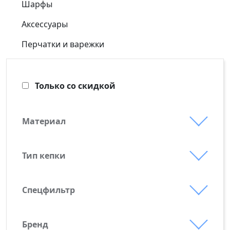
Шарфы
Аксессуары
Перчатки и варежки
Только со скидкой
Материал
джерси
пике
Тип кепки
5-клинка без шва на лбу
полиамид
6-клинка, шов на лбу
полиэстер
Спецфильтр
Выгодные предложения
полиэстер 100%
Новинки
спандекс
Бренд