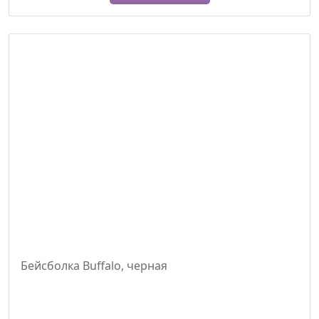
433C
4745C
495C
539C
540C
7408C
7463C
7497C
7502C
7530C
7536C
Бейсболка Buffalo, черная
7543C
7686C