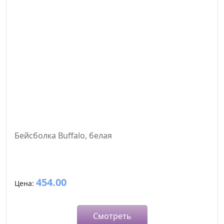
264C
268C
2728C
280C
283C
286C
287C
289C
Бейсболка Buffalo, белая
2945C
296C
3415C
454.00
Цена:
348C
425C
Смотреть
4276C