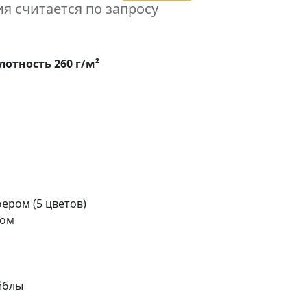
я считается по запросу
лотность 260 г/м²
ером (5 цветов)
ром
йблы