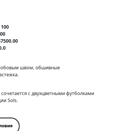
е
100
.00
67500.00
0.0
 лобовым швом, обшивные
астежка.
 сочетается с
двухцветными футболками
ции
Sols
.