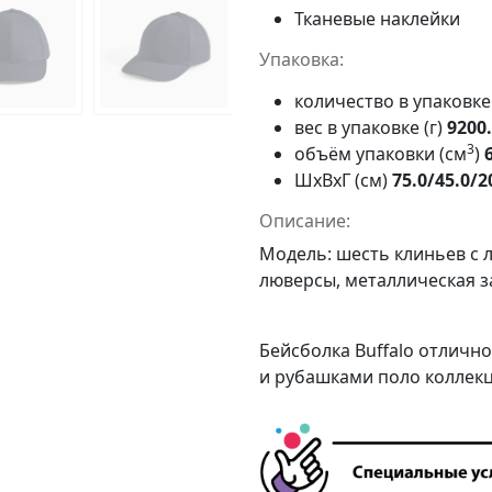
Тканевые наклейки
Упаковка:
количество в упаковк
вес в упаковке (г)
9200
3
объём упаковки (см
)
ШxВxГ (см)
75.0/45.0/2
Описание:
Модель: шесть клиньев с
люверсы, металлическая з
Бейсболка Buffalo отлично
и рубашками поло
коллек