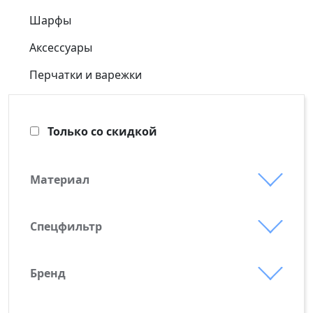
Шарфы
Аксессуары
Перчатки и варежки
Только со скидкой
Материал
50% шерсть, 50% акрил
акрил
Спецфильтр
Выгодные предложения
акрил 100%
Новинки
акрил 50%
Бренд
Manevr
Партнерская программа
альпака 25%