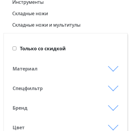
Инструменты
Складные ножи
Складные ножи и мультитулы
Только со скидкой
Материал
АБС-пластик
алюминий
Спецфильтр
Выгодные предложения
бук
Новинки
дерево
Бренд
Ermenrich
Сделано в России
искусственный камень
Firebird
Хит
металл
Цвет