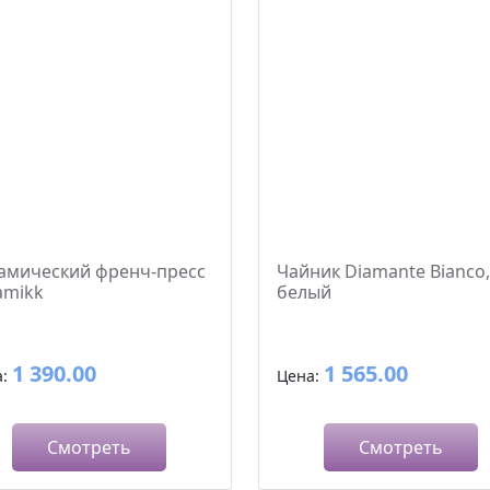
амический френч-пресс
Чайник Diamante Bianco,
amikk
белый
1 390.00
1 565.00
а:
Цена:
Смотреть
Смотреть