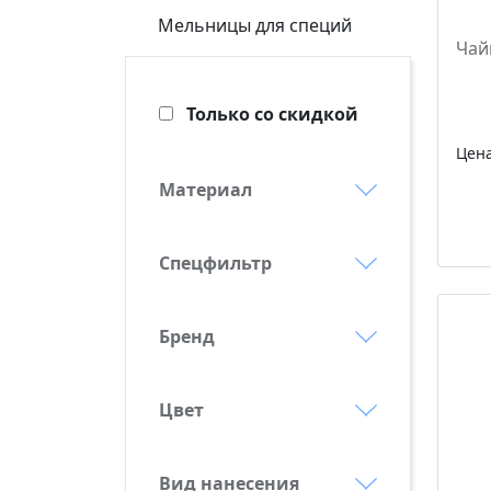
Мельницы для специй
Чай
Только со скидкой
Цен
Материал
бамбук
Спецфильтр
боросиликатное стекло
Выгодные предложения
дерево
Бренд
Новинки
керамика
Altavolo
Сделано в России
металл
Molti
Цвет
Хит
неопрен
белый
пластик
Вид нанесения