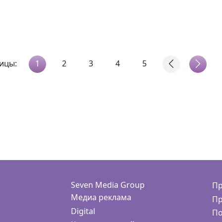
ицы:
1
2
3
4
5
Seven Media Group
Пр
Медиа реклама
Пр
Digital
По