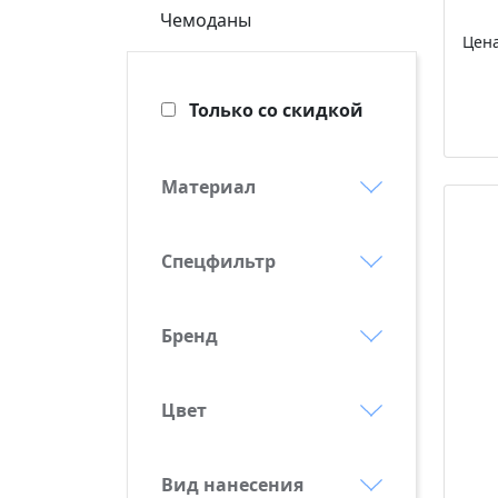
Чемоданы
Цен
Только со скидкой
Материал
вискоза
вискоза 5%
Спецфильтр
деним
Выгодные предложения
микрофибра
Бренд
Новинки
andor
натуральная кожа
Первая линия
Burst
оксфорд
Цвет
Товары для детей
бежевый
Delsey
ПВХ
Хит
белый
Echolac
Вид нанесения