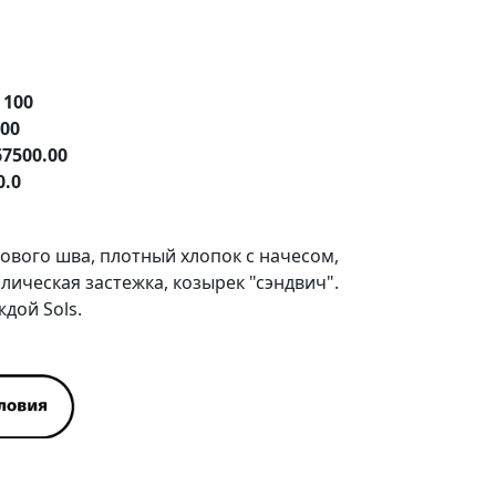
е
100
.00
67500.00
0.0
бового шва, плотный хлопок с начесом,
ическая застежка, козырек "сэндвич".
ждой Sols.