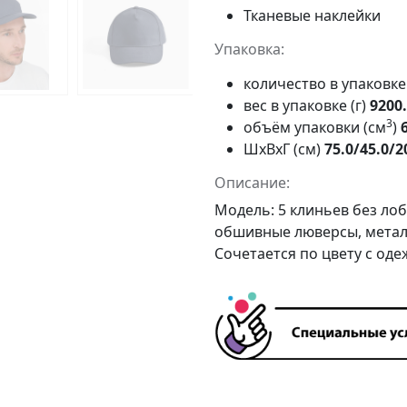
Тканевые наклейки
Упаковка:
количество в упаковк
вес в упаковке (г)
9200
3
объём упаковки (см
)
ШxВxГ (см)
75.0/45.0/2
Описание:
Модель: 5 клиньев без ло
обшивные люверсы, металл
Сочетается по цвету с оде