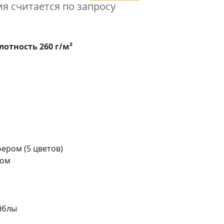
я считается по запросу
лотность 260 г/м²
ером (5 цветов)
ром
йблы