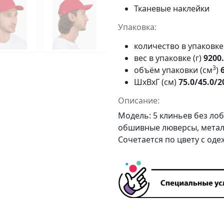
Тканевые наклейки
Упаковка:
количество в упаковк
вес в упаковке (г)
9200
3
объём упаковки (см
)
ШxВxГ (см)
75.0/45.0/2
Описание:
Модель: 5 клиньев без ло
обшивные люверсы, металл
Сочетается по цвету с оде