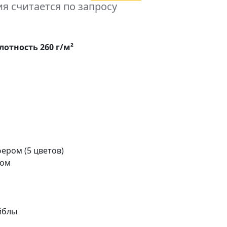
я считается по запросу
лотность 260 г/м²
ером (5 цветов)
ром
йблы