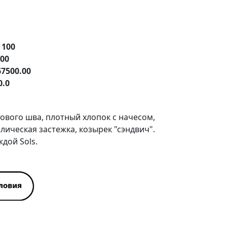
е
100
.00
67500.00
0.0
бового шва, плотный хлопок с начесом,
ическая застежка, козырек "сэндвич".
ждой Sols.