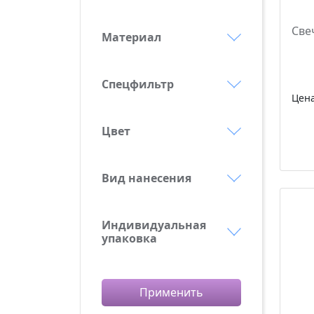
Свеч
Материал
дерево
парафин
Спецфильтр
Цен
фанера
Выгодные предложения
Цвет
Новинки
зеленый
Сделано в России
красный
Вид нанесения
серебристый
Лазерная гравировка
синий
Индивидуальная
упаковка
Цифровой офсет
Без упаковки
Пакет
Применить