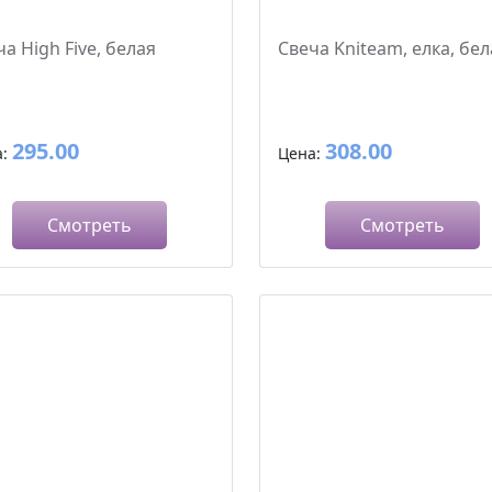
а High Five, белая
Свеча Kniteam, елка, бел
295.00
308.00
а:
Цена:
Смотреть
Смотреть