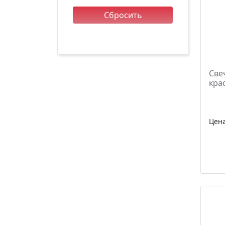
Сбросить
Све
кра
Цен