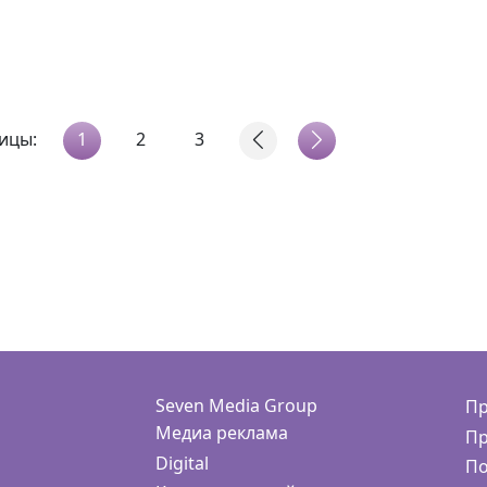
ицы:
1
2
3
Seven Media Group
Пр
Медиа реклама
Пр
Digital
По