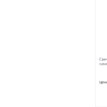
Све
син
Цен