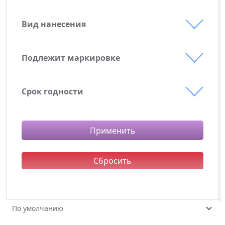
белый
Вид нанесения
Круговая УФ-печать
Тампопечать
Подлежит маркировке
УФ-печать
Срок годности
Срок годности
Применить
Сбросить