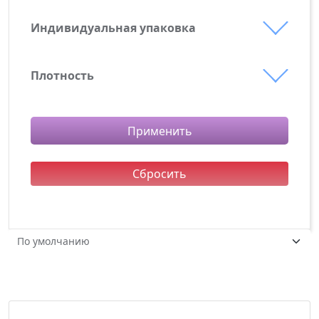
Devon
Шелкография
Индивидуальная упаковка
Транспортная коробка
Плотность
140 г/м²
Применить
Сбросить