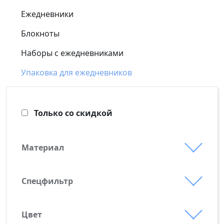
Ежедневники
Блокноты
Наборы с ежедневниками
Упаковка для ежедневников
Только со скидкой
Материал
бумага
картон
Спецфильтр
Выгодные предложения
переплетный картон
Новинки
Цвет