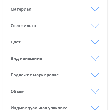
Материал
дерево
стекло
Спецфильтр
Новинки
Цвет
зеленый
синий
Вид нанесения
Лазерная гравировка
УФ-DTF-печать
Подлежит маркировке
Косметика и химия
Шелкография
Объем
100 мл
50 мл
Индивидуальная упаковка