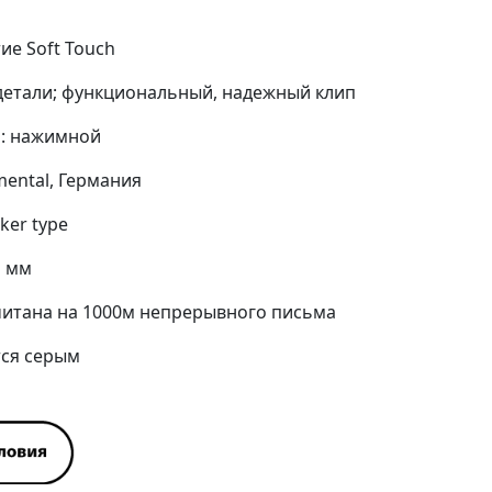
ие Soft Touch
детали; функциональный, надежный клип
: нажимной
mental, Германия
ker type
1 мм
читана на 1000м непрерывного письма
тся серым