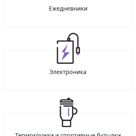
Ежедневники
Portobello Portfolio
Portobello Trend
Электроника
Зарядные станции
Внешние аккумуляторы
Портативная акустика
Защита здоровья
Увлажнители
Термокружки и спортивные бутылки