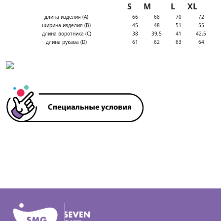
S
M
L
XL
длина изделия (A)
66
68
70
72
ширина изделия (B)
45
48
51
55
длина воротника (С)
38
39,5
41
42,5
длина рукава (D)
61
62
63
64