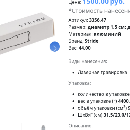
1500.00
руб.
Цена:
*Стоимость нанесени
Артикул:
3356.47
Размер:
диаметр 1,5 см; 
Материал:
алюминий
Бренд:
Stride
Вес:
44.00
Виды нанесения:
Лазерная гравировка
Упаковка:
количество в упаковк
вес в упаковке (г)
4400
3
объём упаковки (см
)
ШxВxГ (см)
31.5/23.0/1
Описание: