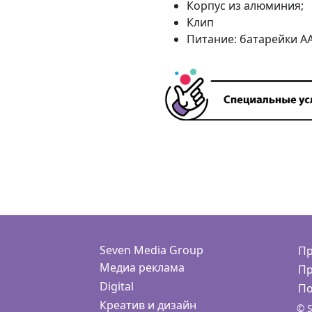
Корпус из алюминия;
Клип
Питание: батарейки ААА
Seven Media Group
Пр
Медиа реклама
Пр
Digital
По
Креатив и дизайн
© S