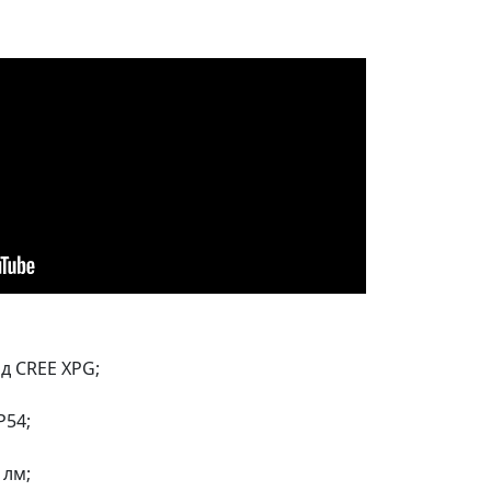
д CREE XPG;
P54;
 лм;