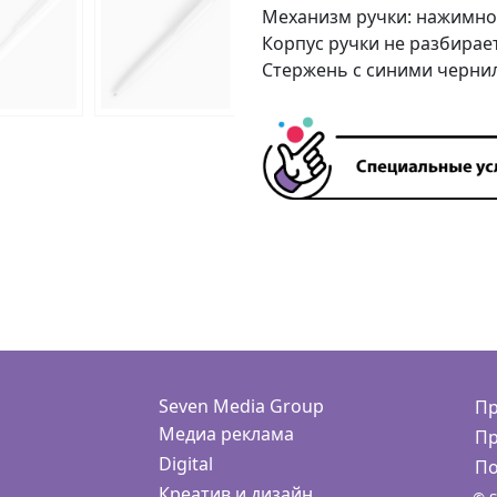
Механизм ручки: нажимно
Корпус ручки не разбирае
Стержень с синими черни
Seven Media Group
Пр
Медиа реклама
Пр
Digital
По
Креатив и дизайн