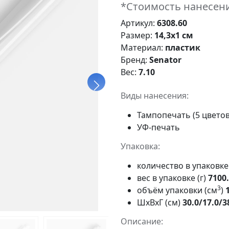
*Стоимость нанесени
Артикул:
6308.60
Размер:
14,3x1 см
Материал:
пластик
Бренд:
Senator
Вес:
7.10
Виды нанесения:
Тампопечать (5 цветов
УФ-печать
Упаковка:
количество в упаковк
вес в упаковке (г)
7100
3
объём упаковки (см
)
ШxВxГ (см)
30.0/17.0/3
Описание: