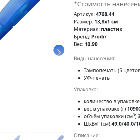
*Стоимость нанесени
Артикул:
4768.44
Размер:
13,8х1 см
Материал:
пластик
Бренд:
Prodir
Вес:
10.90
Виды нанесения:
Тампопечать (5 цветов
УФ-печать
Упаковка:
количество в упаковк
вес в упаковке (г)
1090
3
объём упаковки (см
)
ШxВxГ (см)
49.0/40.0/1
Описание: