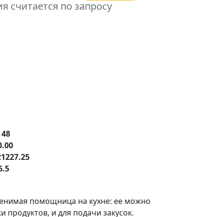
я считается по запросу
е
48
0.00
21227.25
6.5
менимая помощница на кухне: ее можно
и продуктов, и для подачи закусок.