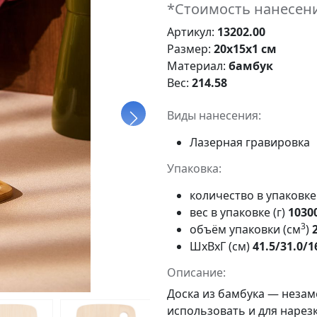
*Стоимость нанесени
Артикул:
13202.00
Размер:
20х15х1 см
Материал:
бамбук
Вес:
214.58
Виды нанесения:
Лазерная гравировка
Упаковка:
количество в упаковк
вес в упаковке (г)
1030
3
объём упаковки (см
)
ШxВxГ (см)
41.5/31.0/1
Описание:
Доска из бамбука — неза
использовать и для нарезк