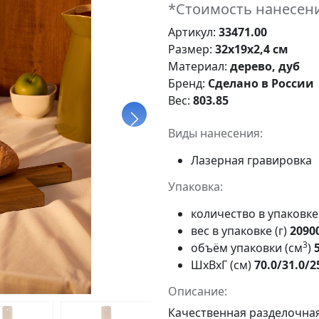
*Стоимость нанесени
Артикул:
33471.00
Размер:
32x19x2,4 см
Материал:
дерево, дуб
Бренд:
Сделано в России
Вес:
803.85
Виды нанесения:
Лазерная гравировка
Упаковка:
количество в упаковк
вес в упаковке (г)
2090
3
объём упаковки (см
)
ШxВxГ (см)
70.0/31.0/2
Описание:
Качественная разделочна