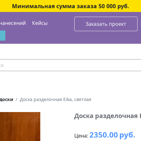
Минимальная сумма заказа 50 000 руб.
нанесений
Кейсы
Заказать проект
доски
Доска разделочная Eika, светлая
Доска разделочная E
2350.00
руб.
Цена: