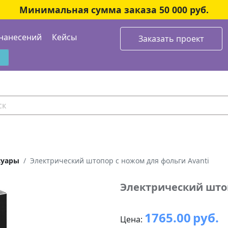
Минимальная сумма заказа 50 000 руб.
нанесений
Кейсы
Заказать проект
суары
Электрический штопор с ножом для фольги Avanti
Электрический штоп
1765.00
руб.
Цена: