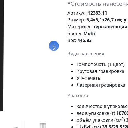
*Стоимость нанесени
Артикул:
12383.11
Размер:
5,4х5,1х26,7 см; 
Материал:
нержавеющая 
Бренд:
Molti
Вес:
445.83
Виды нанесения:
Тампопечать (1 цвет)
Круговая гравировка
УФ-печать
Лазерная гравировка
Упаковка:
количество в упаковк
вес в упаковке (г)
1070
3
объём упаковки (см
)
ШxВxГ (см)
38.5/29.5/2