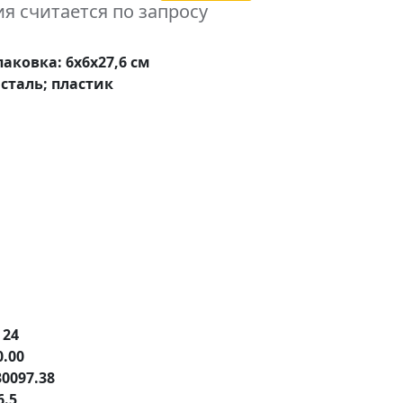
я считается по запросу
упаковка: 6x6x27,6 см
сталь; пластик
е
24
0.00
30097.38
6.5