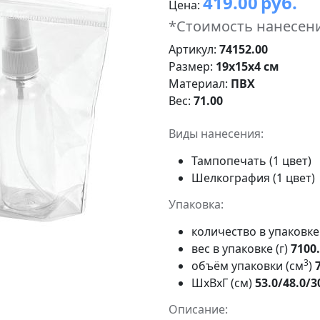
419.00
руб.
Цена:
*Стоимость нанесени
Артикул:
74152.00
Размер:
19x15x4 см
Материал:
ПВХ
Вес:
71.00
Виды нанесения:
Тампопечать (1 цвет)
Шелкография (1 цвет)
Упаковка:
количество в упаковк
вес в упаковке (г)
7100
3
объём упаковки (см
)
ШxВxГ (см)
53.0/48.0/3
Описание: