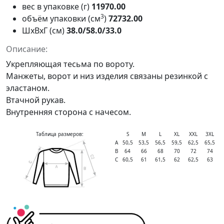
вес в упаковке (г)
11970.00
3
объём упаковки (см
)
72732.00
ШxВxГ (см)
38.0/58.0/33.0
Описание:
Укрепляющая тесьма по вороту.
Манжеты, ворот и низ изделия связаны резинкой с
эластаном.
Втачной рукав.
Внутренняя сторона с начесом.
Таблица размеров:
S
M
L
XL
XXL
3XL
А
50,5
53,5
56,5
59,5
62,5
65,5
В
64
66
68
70
72
74
С
60,5
61
61,5
62
62,5
63