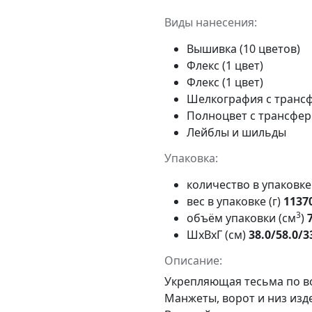
Виды нанесения:
Вышивка (10 цветов)
Флекс (1 цвет)
Флекс (1 цвет)
Шелкография с трансф
Полноцвет с трансфе
Лейблы и шильды
Упаковка:
количество в упаковк
вес в упаковке (г)
1137
3
объём упаковки (см
)
ШxВxГ (см)
38.0/58.0/3
Описание:
Укрепляющая тесьма по в
Манжеты, ворот и низ изд