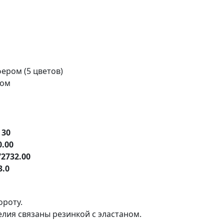
ером (5 цветов)
ром
е
30
0.00
72732.00
3.0
ороту.
елия связаны резинкой с эластаном.