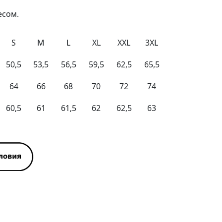
есом.
S
M
L
XL
XXL
3XL
50,5
53,5
56,5
59,5
62,5
65,5
64
66
68
70
72
74
60,5
61
61,5
62
62,5
63