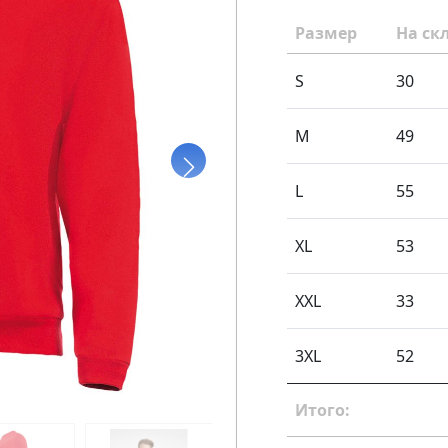
Размер
На ск
S
30
M
49
L
55
XL
53
XXL
33
3XL
52
Итого: