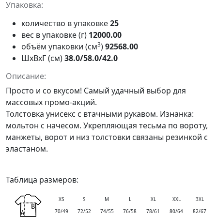
Упаковка:
количество в упаковке
25
вес в упаковке (г)
12000.00
3
объём упаковки (см
)
92568.00
ШxВxГ (см)
38.0/58.0/42.0
Описание:
Просто и со вкусом! Самый удачный выбор для
массовых промо-акций.
Толстовка унисекс с втачными рукавом. Изнанка:
мольтон с начесом. Укрепляющая тесьма по вороту,
манжеты, ворот и низ толстовки связаны резинкой с
эластаном.
Таблица размеров:
XS
S
M
L
XL
XXL
3XL
70/49
72/52
74/55
76/58
78/61
80/64
82/67