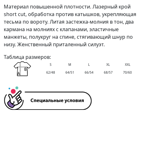
Материал повышенной плотности. Лазерный крой
short cut, обработка против катышков, укрепляющая
тесьма по вороту. Литая застежка-молния в тон, два
кармана на молниях с клапанами, эластичные
манжеты, полукруг на спине, стягивающий шнур по
низу. Женственный приталенный силуэт.
Таблица размеров:
S
M
L
XL
XXL
62/48
64/51
66/54
68/57
70/60