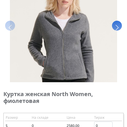
Куртка женская North Women,
фиолетовая
Размер
На складе
Цена
Тираж
S
0
2580.00