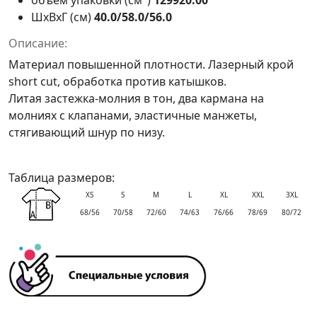
объём упаковки (см
)
129920.00
ШxВxГ (см)
40.0/58.0/56.0
Описание:
Материал повышенной плотности. Лазерный крой
short cut, обработка против катышков.
Литая застежка-молния в тон, два кармана на
молниях с клапанами, эластичные манжеты,
стягивающий шнур по низу.
Таблица размеров:
XS
S
M
L
XL
XXL
3XL
68/56
70/58
72/60
74/63
76/66
78/69
80/72