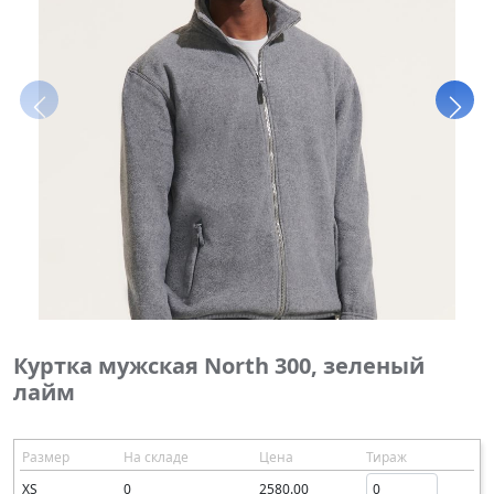
Куртка мужская North 300, зеленый
лайм
Размер
На складе
Цена
Тираж
XS
0
2580.00