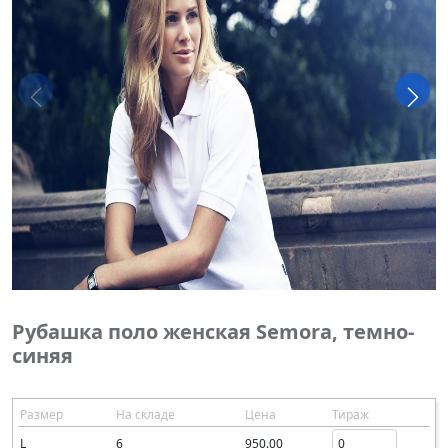
Рубашка поло женская Semora, темно-
синяя
Размер
На складе
Цена
Тираж
L
6
950.00