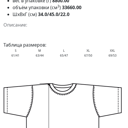
вес в упаковке (г)
8800.00
3
объём упаковки (см
)
33660.00
ШxВxГ (см)
34.0/45.0/22.0
Описание:
Таблица размеров:
S
M
L
XL
XXL
61/41
63/44
65/47
67/50
69/53