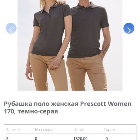
Рубашка поло женская Prescott Women
170, темно-серая
Размер
На складе
Цена
Тираж
S
0
1320.00