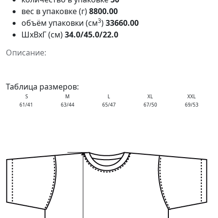
вес в упаковке (г)
8800.00
3
объём упаковки (см
)
33660.00
ШxВxГ (см)
34.0/45.0/22.0
Описание:
Таблица размеров:
S
M
L
XL
XXL
61/41
63/44
65/47
67/50
69/53