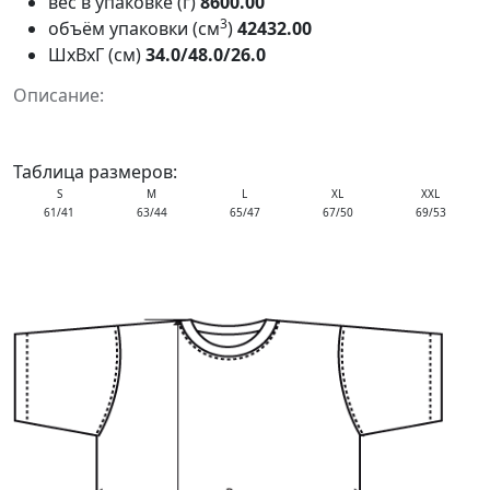
вес в упаковке (г)
8600.00
3
объём упаковки (см
)
42432.00
ШxВxГ (см)
34.0/48.0/26.0
Описание:
Таблица размеров:
S
M
L
XL
XXL
61/41
63/44
65/47
67/50
69/53