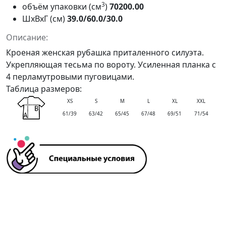
3
объём упаковки (см
)
70200.00
ШxВxГ (см)
39.0/60.0/30.0
Описание:
Кроеная женская рубашка приталенного силуэта.
Укрепляющая тесьма по вороту. Усиленная планка с
4 перламутровыми пуговицами.
Таблица размеров:
XS
S
M
L
XL
XXL
61/39
63/42
65/45
67/48
69/51
71/54