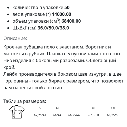
количество в упаковке
50
вес в упаковке (г)
14000.00
3
объём упаковки (см
)
68400.00
ШxВxГ (см)
36.0/50.0/38.0
Описание:
Кроеная рубашка поло с эластаном. Воротник и
манжеты в рубчик. Планка с 5 пуговицами тон в тон.
Низ изделия с боковыми разрезами. Облегающий
крой.
Лейбл производителя в боковом шве изнутри, в шве
горловины - только бирка с размером, что позволяет
вам нанести свой логотип.
Таблица размеров:
S
M
L
XL
XXL
62,25/41
66/44
66,75/47
67,5/50
68,25/53