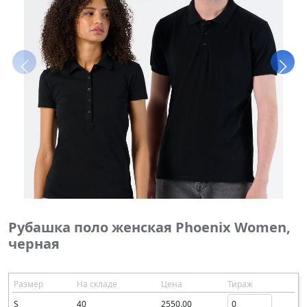
Рубашка поло женская Phoenix Women,
черная
Размер
На складе
Цена
Тираж
S
40
2550.00