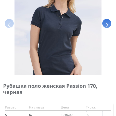
Рубашка поло женская Passion 170,
черная
Размер
На складе
Цена
Тираж
S
62
1070.00