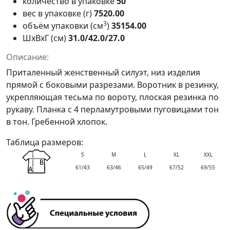
количество в упаковке
50
вес в упаковке (г)
7520.00
3
объём упаковки (см
)
35154.00
ШxВxГ (см)
31.0/42.0/27.0
Описание:
Приталенный женственный силуэт, низ изделия
прямой с боковыми разрезами. Воротник в резинку,
укрепляющая тесьма по вороту, плоская резинка по
рукаву. Планка с 4 перламутровыми пуговицами тон
в тон. Гребенной хлопок.
Таблица размеров:
S
M
L
XL
XXL
61/43
63/46
65/49
67/52
69/55