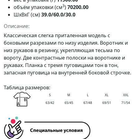
3
объём упаковки (см
)
70200.00
ШxВxГ (см)
39.0/60.0/30.0
Описание:
Классическая слегка приталенная модель с
боковыми разрезами по низу изделия. Воротник и
низ рукавов в резинку, укрепляющая тесьма по
вороту. Две контрастные полоски на воротнике и
рукавах. Планка с тремя пуговицами тон в тон,
запасная пуговица на внутренней боковой строчке.
Таблица размеров:
S
M
L
XL
XXL
63/42
65/45
67/48
69/51
71/54