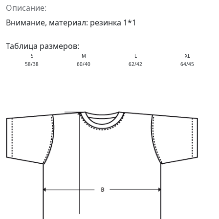
Описание:
Внимание, материал: резинка 1*1
Таблица размеров:
S
M
L
XL
58/38
60/40
62/42
64/45