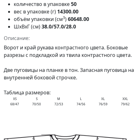
количество в упаковке
50
вес в упаковке (г)
14300.00
3
объём упаковки (см
)
60648.00
ШxВxГ (см)
38.0/57.0/28.0
Описание:
Ворот и край рукава контрастного цвета. Боковые
разрезы с подкладкой из твила контрастного цвета.
Две пуговицы на планке в тон. Запасная пуговица на
внутренней боковой строчке.
Таблица размеров:
XS
S
M
L
XL
XXL
68/47
70/50
72/53
74/56
76/59
79/62