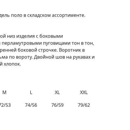
ель поло в складском ассортименте.
мой низ изделия с боковыми
я перламутровыми пуговицами тон в тон,
тренней боковой строчке. Воротник в
ьма по вороту. Двойной шов на рукавах и
й хлопок.
M
L
XL
XXL
72/53
74/56
76/59
79/62