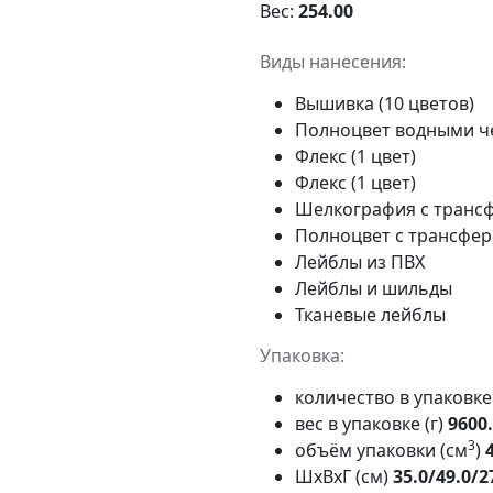
Вес:
254.00
Виды нанесения:
Вышивка (10 цветов)
Полноцвет водными 
Флекс (1 цвет)
Флекс (1 цвет)
Шелкография с трансф
Полноцвет с трансфе
Лейблы из ПВХ
Лейблы и шильды
Тканевые лейблы
Упаковка:
количество в упаковк
вес в упаковке (г)
9600
3
объём упаковки (см
)
ШxВxГ (см)
35.0/49.0/2