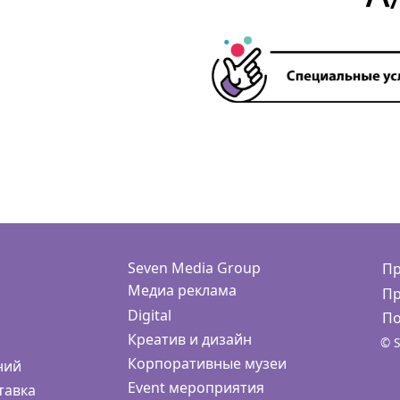
Seven Media Group
Пр
Медиа реклама
Пр
Digital
По
Креатив и дизайн
© S
Корпоративные музеи
ний
Event мероприятия
тавка