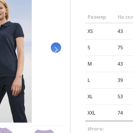
Размер
На ск
XS
43
S
75
M
43
L
39
XL
53
XXL
74
Итого: