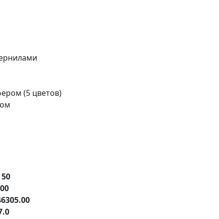
чернилами
ером (5 цветов)
ром
е
50
.00
46305.00
7.0