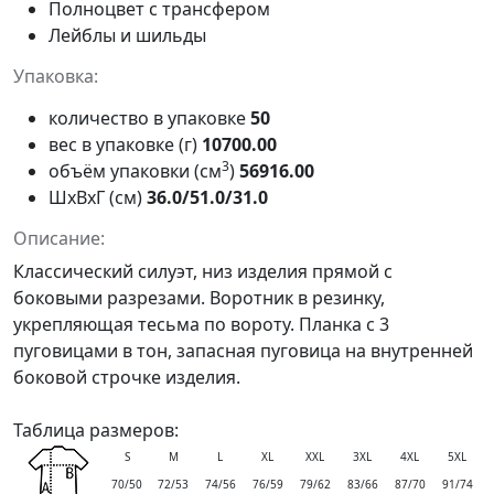
Полноцвет с трансфером
Лейблы и шильды
Упаковка:
количество в упаковке
50
вес в упаковке (г)
10700.00
3
объём упаковки (см
)
56916.00
ШxВxГ (см)
36.0/51.0/31.0
Описание:
Классический силуэт, низ изделия прямой с
боковыми разрезами. Воротник в резинку,
укрепляющая тесьма по вороту. Планка с 3
пуговицами в тон, запасная пуговица на внутренней
боковой строчке изделия.
Таблица размеров:
S
M
L
XL
XXL
3XL
4XL
5XL
70/50
72/53
74/56
76/59
79/62
83/66
87/70
91/74