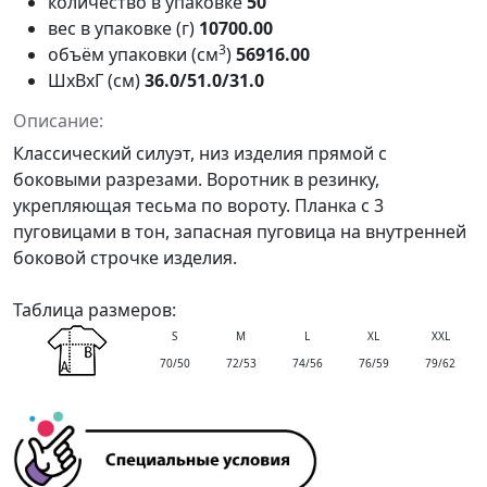
количество в упаковке
50
вес в упаковке (г)
10700.00
3
объём упаковки (см
)
56916.00
ШxВxГ (см)
36.0/51.0/31.0
Описание:
Классический силуэт, низ изделия прямой с
боковыми разрезами. Воротник в резинку,
укрепляющая тесьма по вороту. Планка с 3
пуговицами в тон, запасная пуговица на внутренней
боковой строчке изделия.
Таблица размеров:
S
M
L
XL
XXL
70/50
72/53
74/56
76/59
79/62