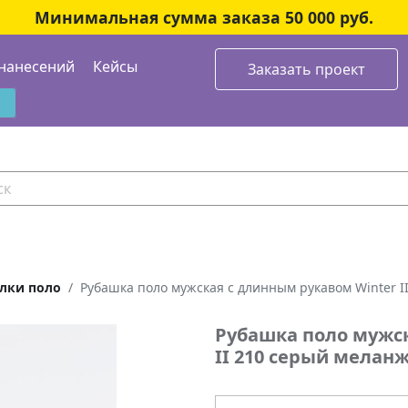
Минимальная сумма заказа 50 000 руб.
нанесений
Кейсы
Заказать проект
лки поло
Рубашка поло мужская с длинным рукавом Winter I
Рубашка поло мужск
II 210 серый мелан