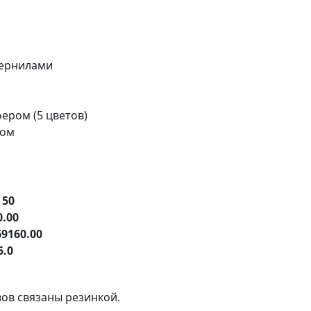
чернилами
ером (5 цветов)
ром
е
50
0.00
69160.00
5.0
ов связаны резинкой.