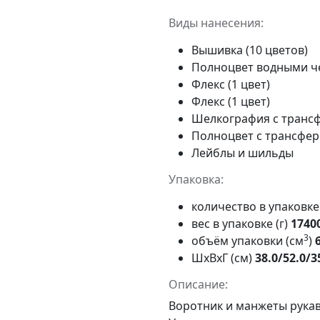
Виды нанесения:
Вышивка (10 цветов)
Полноцвет водными 
Флекс (1 цвет)
Флекс (1 цвет)
Шелкография с трансф
Полноцвет с трансфе
Лейблы и шильды
Упаковка:
количество в упаковк
вес в упаковке (г)
1740
3
объём упаковки (см
)
ШxВxГ (см)
38.0/52.0/3
Описание:
Воротник и манжеты рукав