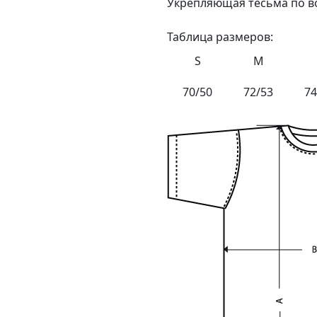
Укрепляющая тесьма по во
Таблица размеров:
S
M
70/50
72/53
74