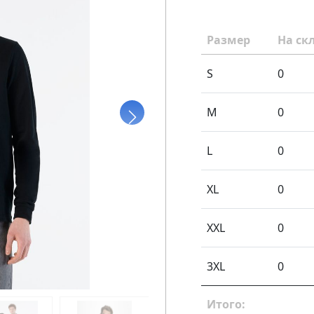
Размер
На ск
S
0
M
0
L
0
XL
0
XXL
0
3XL
0
Итого: