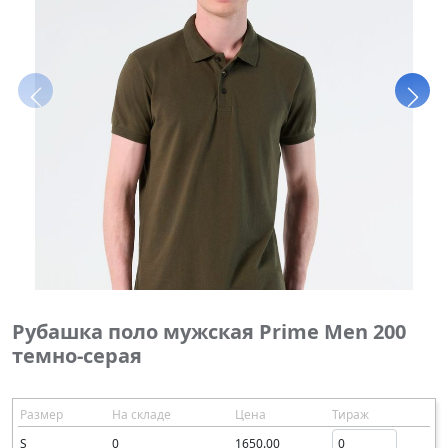
Рубашка поло мужская Prime Men 200
темно-серая
Размер
На складе
Цена
Тираж
S
0
1650.00