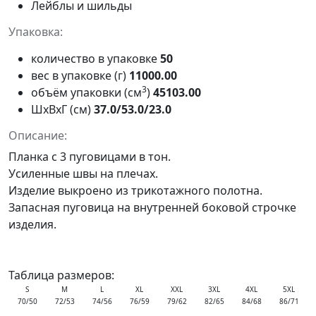
Лейблы и шильды
Упаковка:
количество в упаковке
50
вес в упаковке (г)
11000.00
3
объём упаковки (см
)
45103.00
ШxВxГ (см)
37.0/53.0/23.0
Описание:
Планка с 3 пуговицами в тон.
Усиленные швы на плечах.
Изделие выкроено из трикотажного полотна.
Запасная пуговица на внутренней боковой строчке
изделия.
Таблица размеров:
S
M
L
XL
XXL
3XL
4XL
5XL
70/50
72/53
74/56
76/59
79/62
82/65
84/68
86/71