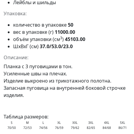
Лейблы и шильды
Упаковка:
количество в упаковке
50
вес в упаковке (г)
11000.00
3
объём упаковки (см
)
45103.00
ШxВxГ (см)
37.0/53.0/23.0
Описание:
Планка с 3 пуговицами в тон.
Усиленные швы на плечах.
Изделие выкроено из трикотажного полотна.
Запасная пуговица на внутренней боковой строчке
изделия.
Таблица размеров:
S
M
L
XL
XXL
3XL
4XL
5XL
70/50
72/53
74/56
76/59
79/62
82/65
84/68
86/71