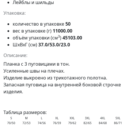
Лейблы и шильды
Упаковка:
количество в упаковке
50
вес в упаковке (г)
11000.00
3
объём упаковки (см
)
45103.00
ШxВxГ (см)
37.0/53.0/23.0
Описание:
Планка с 3 пуговицами в тон.
Усиленные швы на плечах.
Изделие выкроено из трикотажного полотна.
Запасная пуговица на внутренней боковой строчке
изделия.
Таблица размеров:
S
M
L
XL
XXL
3XL
4XL
5XL
70/50
72/53
74/56
76/59
79/62
82/65
84/68
86/71