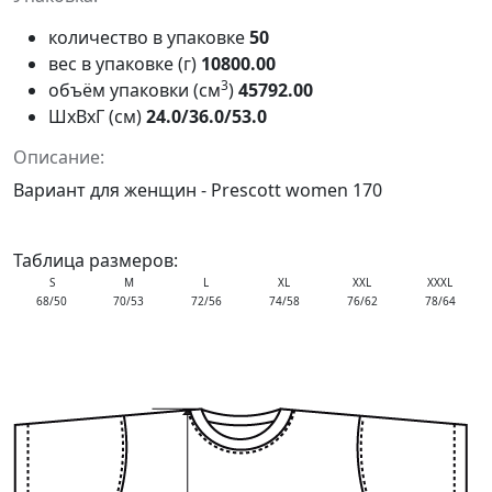
количество в упаковке
50
вес в упаковке (г)
10800.00
3
объём упаковки (см
)
45792.00
ШxВxГ (см)
24.0/36.0/53.0
Описание:
Вариант для женщин - Prescott women 170
Таблица размеров:
S
M
L
XL
XXL
XXXL
68/50
70/53
72/56
74/58
76/62
78/64