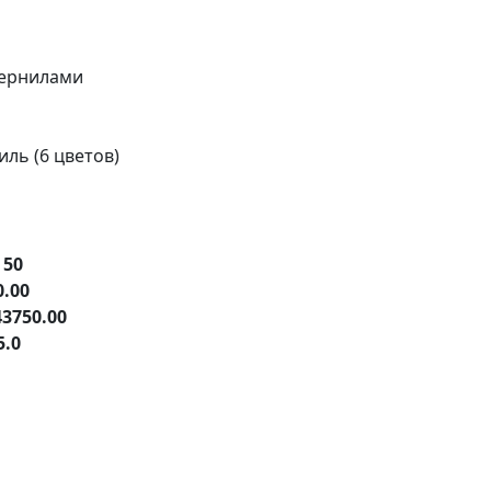
чернилами
ль (6 цветов)
е
50
0.00
43750.00
5.0