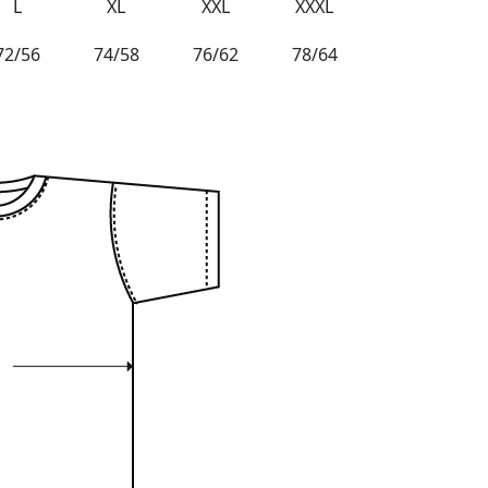
L
XL
XXL
XXXL
72/56
74/58
76/62
78/64