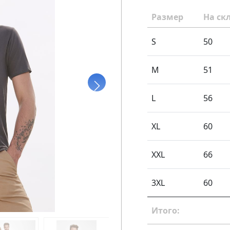
Размер
На ск
S
50
M
51
L
56
XL
60
XXL
66
3XL
60
Итого: