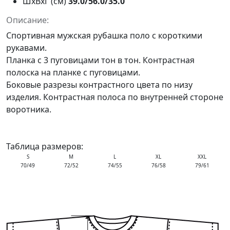
ШxВxГ (см)
39.0/56.0/35.0
Описание:
Спортивная мужская рубашка поло с короткими
рукавами.
Планка с 3 пуговицами тон в тон. Контрастная
полоска на планке с пуговицами.
Боковые разрезы контрастного цвета по низу
изделия. Контрастная полоса по внутренней стороне
воротника.
Таблица размеров:
S
M
L
XL
XXL
70/49
72/52
74/55
76/58
79/61