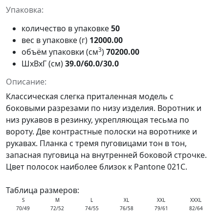
Упаковка:
количество в упаковке
50
вес в упаковке (г)
12000.00
3
объём упаковки (см
)
70200.00
ШxВxГ (см)
39.0/60.0/30.0
Описание:
Классическая слегка приталенная модель с
боковыми разрезами по низу изделия. Воротник и
низ рукавов в резинку, укрепляющая тесьма по
вороту. Две контрастные полоски на воротнике и
рукавах. Планка с тремя пуговицами тон в тон,
запасная пуговица на внутренней боковой строчке.
Цвет полосок наиболее близок к Pantone 021С.
Таблица размеров:
S
M
L
XL
XXL
XXXL
70/49
72/52
74/55
76/58
79/61
82/64