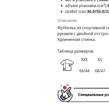
3
объём упаковки (см
)
ШxВxГ (см)
36.0/55.0/2
Описание:
Футболка из спортивной се
рукавов с двойной отстро
Удлиненная спинка.
Таблица размеров:
XXS
XS
66/44
68/47