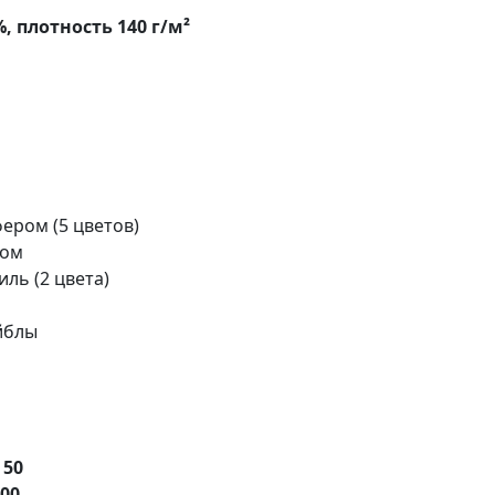
, плотность 140 г/м²
ером (5 цветов)
ром
ль (2 цвета)
йблы
е
50
.00