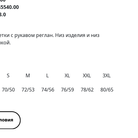
45540.00
3.0
тки с рукавом реглан. Низ изделия и низ
чкой.
S
M
L
XL
XXL
3XL
70/50
72/53
74/56
76/59
78/62
80/65