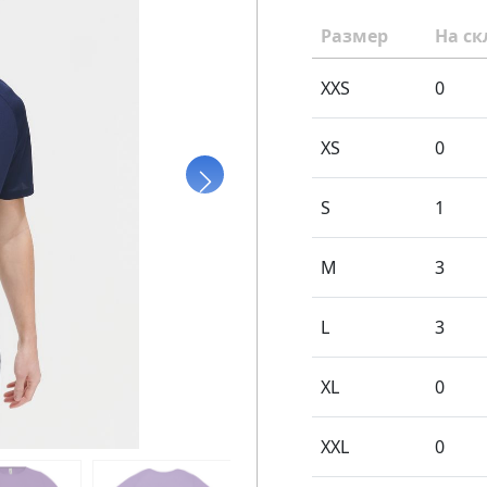
Размер
На ск
XXS
0
XS
0
S
1
M
3
L
3
XL
0
XXL
0