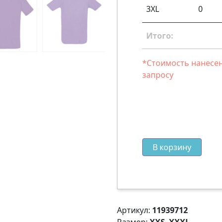
3XL
0
Итого:
*Стоимость нанесен
запросу
В корзину
Артикул:
11939712
Размер:
XXS–XXXL